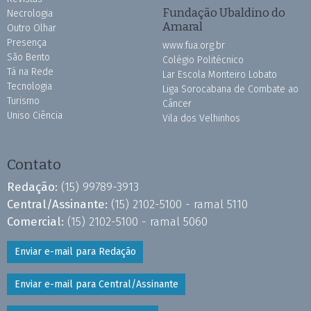
Fundação Ubaldino do
Necrologia
Amaral
Outro Olhar
Presença
www.fua.org.br
São Bento
Colégio Politécnico
Tá na Rede
Lar Escola Monteiro Lobato
Tecnologia
Liga Sorocabana de Combate ao
Turismo
Câncer
Uniso Ciência
Vila dos Velhinhos
Contato
Redação:
(15) 99789-3913
Central/Assinante:
(15) 2102-5100 - ramal 5110
Comercial:
(15) 2102-5100 - ramal 5060
Enviar e-mail para Redação
Enviar e-mail para Central/Assinante