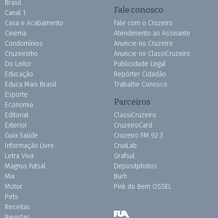
Brasil
Fale conosco
Canal 1
Casa e Acabamento
Fale com o Cruzeiro
Cinema
Atendimento ao Assinante
Condomínios
Anuncie no Cruzeiro
Cruzeirinho
Anuncie no ClassiCruzeiro
Do Leitor
Publicidade Legal
Educação
Repórter Cidadão
Educa Mais Brasil
Trabalhe Conosco
Esporte
Parceiros
Economia
Editorial
ClassiCruzeiro
Exterior
CruzeiroCard
Guia Saúde
Cruzeiro FM 92.3
Informação Livre
CruxLab
Letra Viva
Grafsul
Magnus Futsal
Depositphotos
Mix
Burh
Motor
Pink do Bem OSSEL
Pets
Receitas
Revistas