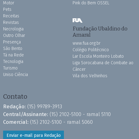
Motor
Pink do Bem OSSEL
Pets
Receitas
Revistas
Fundação Ubaldino do
Necrologia
Amaral
Outro Olhar
Presença
www.fua.org.br
São Bento
Colégio Politécnico
Tá na Rede
Lar Escola Monteiro Lobato
Tecnologia
Liga Sorocabana de Combate ao
Turismo
Câncer
Uniso Ciência
Vila dos Velhinhos
Contato
Redação:
(15) 99789-3913
Central/Assinante:
(15) 2102-5100 - ramal 5110
Comercial:
(15) 2102-5100 - ramal 5060
Enviar e-mail para Redação