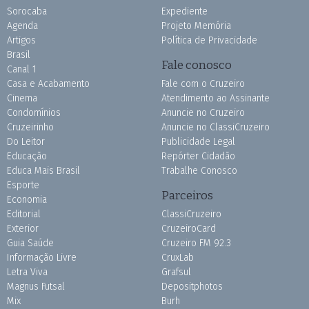
Sorocaba
Expediente
Agenda
Projeto Memória
Artigos
Política de Privacidade
Brasil
Fale conosco
Canal 1
Casa e Acabamento
Fale com o Cruzeiro
Cinema
Atendimento ao Assinante
Condomínios
Anuncie no Cruzeiro
Cruzeirinho
Anuncie no ClassiCruzeiro
Do Leitor
Publicidade Legal
Educação
Repórter Cidadão
Educa Mais Brasil
Trabalhe Conosco
Esporte
Parceiros
Economia
Editorial
ClassiCruzeiro
Exterior
CruzeiroCard
Guia Saúde
Cruzeiro FM 92.3
Informação Livre
CruxLab
Letra Viva
Grafsul
Magnus Futsal
Depositphotos
Mix
Burh