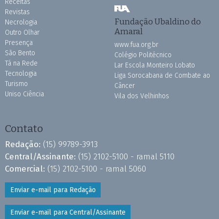
Receitas
Revistas
Fundação Ubaldino do
Necrologia
Amaral
Outro Olhar
Presença
www.fua.org.br
São Bento
Colégio Politécnico
Tá na Rede
Lar Escola Monteiro Lobato
Tecnologia
Liga Sorocabana de Combate ao
Turismo
Câncer
Uniso Ciência
Vila dos Velhinhos
Contato
Redação:
(15) 99789-3913
Central/Assinante:
(15) 2102-5100 - ramal 5110
Comercial:
(15) 2102-5100 - ramal 5060
Enviar e-mail para Redação
Enviar e-mail para Central/Assinante