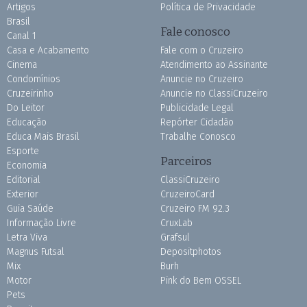
Artigos
Política de Privacidade
Brasil
Fale conosco
Canal 1
Casa e Acabamento
Fale com o Cruzeiro
Cinema
Atendimento ao Assinante
Condomínios
Anuncie no Cruzeiro
Cruzeirinho
Anuncie no ClassiCruzeiro
Do Leitor
Publicidade Legal
Educação
Repórter Cidadão
Educa Mais Brasil
Trabalhe Conosco
Esporte
Parceiros
Economia
Editorial
ClassiCruzeiro
Exterior
CruzeiroCard
Guia Saúde
Cruzeiro FM 92.3
Informação Livre
CruxLab
Letra Viva
Grafsul
Magnus Futsal
Depositphotos
Mix
Burh
Motor
Pink do Bem OSSEL
Pets