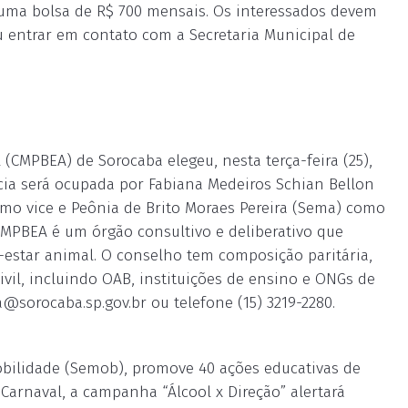
o uma bolsa de R$ 700 mensais. Os interessados devem
 entrar em contato com a Secretaria Municipal de
CMPBEA) de Sorocaba elegeu, nesta terça-feira (25),
ncia será ocupada por Fabiana Medeiros Schian Bellon
mo vice e Peônia de Brito Moraes Pereira (Sema) como
o CMPBEA é um órgão consultivo e deliberativo que
-estar animal. O conselho tem composição paritária,
vil, incluindo OAB, instituições de ensino e ONGs de
@sorocaba.sp.gov.br
ou telefone (15) 3219-2280.
Mobilidade (Semob), promove 40 ações educativas de
 Carnaval, a campanha “Álcool x Direção” alertará