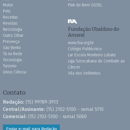
Motor
Pink do Bem OSSEL
Pets
Receitas
Revistas
Fundação Ubaldino do
Necrologia
Amaral
Outro Olhar
Presença
www.fua.org.br
São Bento
Colégio Politécnico
Tá na Rede
Lar Escola Monteiro Lobato
Tecnologia
Liga Sorocabana de Combate ao
Turismo
Câncer
Uniso Ciência
Vila dos Velhinhos
Contato
Redação:
(15) 99789-3913
Central/Assinante:
(15) 2102-5100 - ramal 5110
Comercial:
(15) 2102-5100 - ramal 5060
Enviar e-mail para Redação