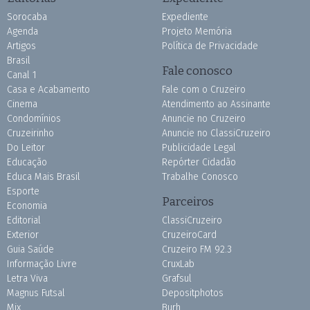
Sorocaba
Expediente
Agenda
Projeto Memória
Artigos
Política de Privacidade
Brasil
Fale conosco
Canal 1
Casa e Acabamento
Fale com o Cruzeiro
Cinema
Atendimento ao Assinante
Condomínios
Anuncie no Cruzeiro
Cruzeirinho
Anuncie no ClassiCruzeiro
Do Leitor
Publicidade Legal
Educação
Repórter Cidadão
Educa Mais Brasil
Trabalhe Conosco
Esporte
Parceiros
Economia
Editorial
ClassiCruzeiro
Exterior
CruzeiroCard
Guia Saúde
Cruzeiro FM 92.3
Informação Livre
CruxLab
Letra Viva
Grafsul
Magnus Futsal
Depositphotos
Mix
Burh