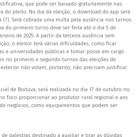
ustificativa, que pode ser baixado gratuitamente nas
ra do pleito. No dia da eleição, o download do app será
 (7). Será cobrada uma multa pela ausência nos turnos
iva do primeiro turno deve ser feita até o dia 5 de
neiro de 2025. A partir da terceira ausência sem
ição, o eleitor terá várias dificuldades, como ficar
las e universidades públicas e tomar posse em cargo
des no primeiro e segundo turnos das eleições de
 exterior não votam, portanto, não precisam justificar.
icial de Boituva, será realizada no dia 17 de outubro no
mo foco proporcionar ao produtor rural regional e aos
s de negócios, como equipamentos que podem ser
e palestras destinado a auxiliar e tirar as dúvidas