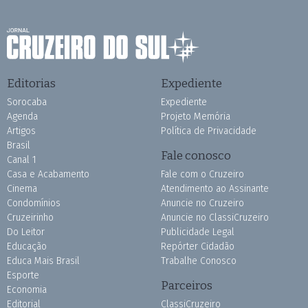
Editorias
Expediente
Sorocaba
Expediente
Agenda
Projeto Memória
Artigos
Política de Privacidade
Brasil
Fale conosco
Canal 1
Casa e Acabamento
Fale com o Cruzeiro
Cinema
Atendimento ao Assinante
Condomínios
Anuncie no Cruzeiro
Cruzeirinho
Anuncie no ClassiCruzeiro
Do Leitor
Publicidade Legal
Educação
Repórter Cidadão
Educa Mais Brasil
Trabalhe Conosco
Esporte
Parceiros
Economia
Editorial
ClassiCruzeiro