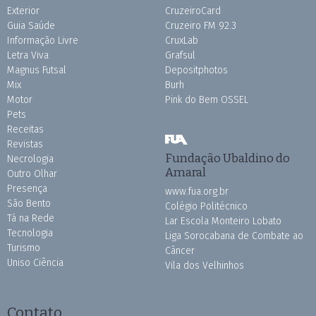
Exterior
CruzeiroCard
Guia Saúde
Cruzeiro FM 92.3
Informação Livre
CruxLab
Letra Viva
Grafsul
Magnus Futsal
Depositphotos
Mix
Burh
Motor
Pink do Bem OSSEL
Pets
Receitas
Revistas
Fundação Ubaldino do
Necrologia
Amaral
Outro Olhar
Presença
www.fua.org.br
São Bento
Colégio Politécnico
Tá na Rede
Lar Escola Monteiro Lobato
Tecnologia
Liga Sorocabana de Combate ao
Turismo
Câncer
Uniso Ciência
Vila dos Velhinhos
Contato