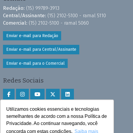
Redação:
(15) 99789-3913
Central/Assinante:
(15) 2102-5100 - ramal 5110
Comercial:
(15) 2102-5100 - ramal 5060
Enviar e-mail para Redação
Enviar e-mail para Central/Assinante
Enviar e-mail para o Comercial
Redes Sociais
Utilizamos cookies essenciais e tecnologias
Faça download do aplicativo
semelhantes de acordo com a nossa Política de
Privacidade. Ao continuar navegando, você
Play Store e App Store
concorda com estas condições.
Saiba mais