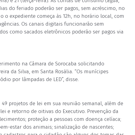
ira) e 21 (terça-feira). As contas de consumo (água,
dias do feriado poderão ser pagos, sem acréscimo, no
ndo o expediente começa às 12h, no horário local, com
ências. Os canais digitais funcionarão sem
rados como sacados eletrônicos poderão ser pagos via
uerimento na Câmara de Sorocaba solicitando
ereira da Silva, em Santa Rosália. “Os munícipes
ódio por lâmpadas de LED”, disse.
 49 projetos de lei em sua reunião semanal, além de
lei e retorno de oitivas do Executivo. Prevenção da
elecimentos; proteção a pessoas com doença celíaca;
bem-estar dos animais; sinalização de nascentes;
de cadastros para o cidadão são alguns dos temas das