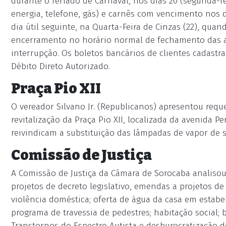
durante o feriado de Carnaval, nos dias 20 (segunda-fe
energia, telefone, gás) e carnês com vencimento nos 
dia útil seguinte, na Quarta-Feira de Cinzas (22), qua
encerramento no horário normal de fechamento das ag
interrupção. Os boletos bancários de clientes cadast
Débito Direto Autorizado.
Praça Pio XII
O vereador Silvano Jr. (Republicanos) apresentou req
revitalização da Praça Pio XII, localizada da avenida P
reivindicam a substituição das lâmpadas de vapor de s
Comissão de Justiça
A Comissão de Justiça da Câmara de Sorocaba analisou
projetos de decreto legislativo, emendas a projetos de 
violência doméstica; oferta de água da casa em estab
programa de travessia de pedestres; habitação social; 
Transtornos do Espectro Autista e desburocratização 