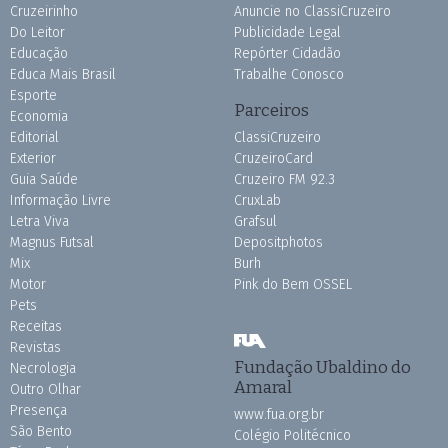
Cruzeirinho
Anuncie no ClassiCruzeiro
Do Leitor
Publicidade Legal
Educação
Repórter Cidadão
Educa Mais Brasil
Trabalhe Conosco
Esporte
Parceiros
Economia
Editorial
ClassiCruzeiro
Exterior
CruzeiroCard
Guia Saúde
Cruzeiro FM 92.3
Informação Livre
CruxLab
Letra Viva
Grafsul
Magnus Futsal
Depositphotos
Mix
Burh
Motor
Pink do Bem OSSEL
Pets
Receitas
Revistas
Fundação Ubaldino do
Necrologia
Amaral
Outro Olhar
Presença
www.fua.org.br
São Bento
Colégio Politécnico