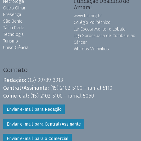
Fundação Ubaldino do
Necrologia
Amaral
Outro Olhar
Presença
www.fua.org.br
São Bento
Colégio Politécnico
Tá na Rede
Lar Escola Monteiro Lobato
Tecnologia
Liga Sorocabana de Combate ao
Turismo
Câncer
Uniso Ciência
Vila dos Velhinhos
Contato
Redação:
(15) 99789-3913
Central/Assinante:
(15) 2102-5100 - ramal 5110
Comercial:
(15) 2102-5100 - ramal 5060
Enviar e-mail para Redação
Enviar e-mail para Central/Assinante
Enviar e-mail para o Comercial