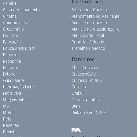
Fale conosco
Canal 1
Casa e Acabamento
Fale com o Cruzeiro
Cinema
Atendimento ao Assinante
Condomínios
Anuncie no Cruzeiro
Cruzeirinho
Anuncie no ClassiCruzeiro
Do Leitor
Publicidade Legal
Educação
Repórter Cidadão
Educa Mais Brasil
Trabalhe Conosco
Esporte
Parceiros
Economia
Editorial
ClassiCruzeiro
Exterior
CruzeiroCard
Guia Saúde
Cruzeiro FM 92.3
Informação Livre
CruxLab
Letra Viva
Grafsul
Magnus Futsal
Depositphotos
Mix
Burh
Motor
Pink do Bem OSSEL
Pets
Receitas
Revistas