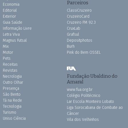
Parceiros
Economia
Editorial
ClassiCruzeiro
Exterior
CruzeiroCard
Guia Saúde
Cruzeiro FM 92.3
Informação Livre
CruxLab
Letra Viva
Grafsul
Magnus Futsal
Depositphotos
Mix
Burh
Motor
Pink do Bem OSSEL
Pets
Receitas
Revistas
Fundação Ubaldino do
Necrologia
Amaral
Outro Olhar
Presença
www.fua.org.br
São Bento
Colégio Politécnico
Tá na Rede
Lar Escola Monteiro Lobato
Tecnologia
Liga Sorocabana de Combate ao
Turismo
Câncer
Uniso Ciência
Vila dos Velhinhos