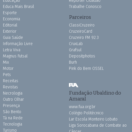
Educação
Repórter Cidadão
Educa Mais Brasil
Trabalhe Conosco
Esporte
Parceiros
Economia
Editorial
ClassiCruzeiro
Exterior
CruzeiroCard
Guia Saúde
Cruzeiro FM 92.3
Informação Livre
CruxLab
Letra Viva
Grafsul
Magnus Futsal
Depositphotos
Mix
Burh
Motor
Pink do Bem OSSEL
Pets
Receitas
Revistas
Fundação Ubaldino do
Necrologia
Amaral
Outro Olhar
Presença
www.fua.org.br
São Bento
Colégio Politécnico
Tá na Rede
Lar Escola Monteiro Lobato
Tecnologia
Liga Sorocabana de Combate ao
Turismo
Câncer