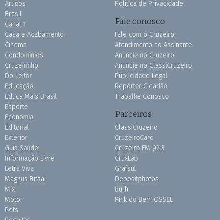
Artigos
Política de Privacidade
Brasil
Fale conosco
Canal 1
Casa e Acabamento
Fale com o Cruzeiro
Cinema
Atendimento ao Assinante
Condomínios
Anuncie no Cruzeiro
Cruzeirinho
Anuncie no ClassiCruzeiro
Do Leitor
Publicidade Legal
Educação
Repórter Cidadão
Educa Mais Brasil
Trabalhe Conosco
Esporte
Parceiros
Economia
Editorial
ClassiCruzeiro
Exterior
CruzeiroCard
Guia Saúde
Cruzeiro FM 92.3
Informação Livre
CruxLab
Letra Viva
Grafsul
Magnus Futsal
Depositphotos
Mix
Burh
Motor
Pink do Bem OSSEL
Pets