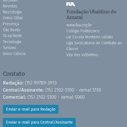
Receitas
Revistas
Fundação Ubaldino do
Necrologia
Amaral
Outro Olhar
Presença
www.fua.org.br
São Bento
Colégio Politécnico
Tá na Rede
Lar Escola Monteiro Lobato
Tecnologia
Liga Sorocabana de Combate ao
Turismo
Câncer
Uniso Ciência
Vila dos Velhinhos
Contato
Redação:
(15) 99789-3913
Central/Assinante:
(15) 2102-5100 - ramal 5110
Comercial:
(15) 2102-5100 - ramal 5060
Enviar e-mail para Redação
Enviar e-mail para Central/Assinante