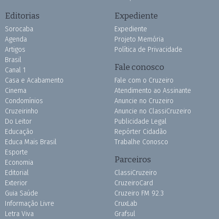
Editorias
Expediente
Sorocaba
Expediente
Agenda
Projeto Memória
Artigos
Política de Privacidade
Brasil
Fale conosco
Canal 1
Casa e Acabamento
Fale com o Cruzeiro
Cinema
Atendimento ao Assinante
Condomínios
Anuncie no Cruzeiro
Cruzeirinho
Anuncie no ClassiCruzeiro
Do Leitor
Publicidade Legal
Educação
Repórter Cidadão
Educa Mais Brasil
Trabalhe Conosco
Esporte
Parceiros
Economia
Editorial
ClassiCruzeiro
Exterior
CruzeiroCard
Guia Saúde
Cruzeiro FM 92.3
Informação Livre
CruxLab
Letra Viva
Grafsul