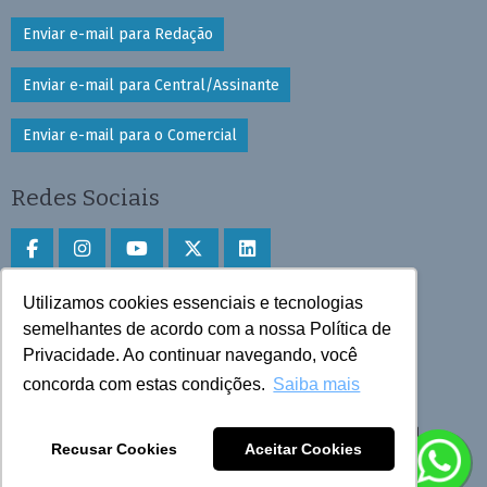
Enviar e-mail para Redação
Enviar e-mail para Central/Assinante
Enviar e-mail para o Comercial
Redes Sociais
Utilizamos cookies essenciais e tecnologias
Faça download do aplicativo
semelhantes de acordo com a nossa Política de
Privacidade. Ao continuar navegando, você
Play Store e App Store
concorda com estas condições.
Saiba mais
Todos os direitos reservados © 2025 Cruzeiro do Sul
Recusar Cookies
Aceitar Cookies