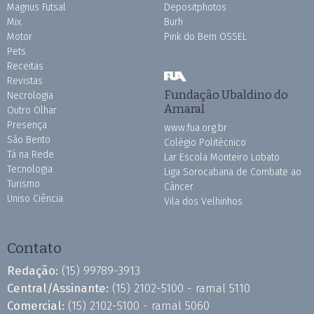
Magnus Futsal
Depositphotos
Mix
Burh
Motor
Pink do Bem OSSEL
Pets
Receitas
Revistas
Fundação Ubaldino do
Necrologia
Amaral
Outro Olhar
Presença
www.fua.org.br
São Bento
Colégio Politécnico
Tá na Rede
Lar Escola Monteiro Lobato
Tecnologia
Liga Sorocabana de Combate ao
Turismo
Câncer
Uniso Ciência
Vila dos Velhinhos
Contato
Redação:
(15) 99789-3913
Central/Assinante:
(15) 2102-5100 - ramal 5110
Comercial:
(15) 2102-5100 - ramal 5060