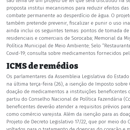
são tema de um projeto de lei que será discutido na s
proposta institui mecanismos para reduzir efeitos da
combate permanente ao desperdício de água. O projet
também pretende prevenir, fiscalizar e punir o uso in
ainda inclui os seguintes temas: pontos de tomada d
residenciais e comerciais de Sorocaba; Memorial da M
Política Municipal de Meio Ambiente; Selo “Restaurant
Covid-19; consulta sobre medicamentos fornecidos pe
ICMS de remédios
Os parlamentares da Assembleia Legislativa do Estado 
na última terça-feira (26), a isenção de Imposto sobre
doação de medicamentos a instituições beneficentes d
partiu do Conselho Nacional de Política Fazendária (C
beneficentes deverão atender a requisitos prévios par
como comércio varejista. Além da isenção para as doaç
Projeto de Decreto Legislativo 17/22, que por meio do
voltados para o tratamento de doenças do coração e 