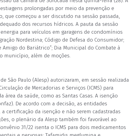
essão da Câmara de Sorocaba nesta quinta-feira (28). A
s estiagens prolongadas por meio da prevenção e
o, que começou a ser discutido na sessão passada,
adequado dos recursos hídricos. A pauta da sessão
e energia para veículos em garagens de condomínios
igração Nordestina; Código de Defesa do Consumidor;
e Amigo do Bariátrico”; Dia Municipal do Combate à
lo município, além de moções.
de São Paulo (Alesp) autorizaram, em sessão realizada
 Circulação de Mercadorias e Serviços (ICMS) para
a área da saúde, como as Santas Casas. A isenção
onfaz). De acordo com a decisão, as entidades
a a certificação da isenção e não serem cadastradas
ões, o plenário da Alesp também foi favorável ao
 Convênio 31/22 isenta o ICMS para dois medicamentos
mentais e nervosas: Tafamidis meglumina e