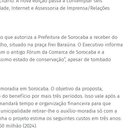
icitário. A nova edição passa a contemplar seis
cidade, Internet e Assessoria de Imprensa/Relações
 que autoriza a Prefeitura de Sorocaba a receber do
ho, situado na praça Frei Baraúna. O Executivo informa
ram o antigo Fórum da Comarca de Sorocaba e a
éssimo estado de conservação”, apesar de tombado
-moradia em Sorocaba. O objetivo da proposta,
 do benefício por mais três períodos. Isso vale após a
demandará tempo e organização financeira para que
nicipalidade retirar-lhe o auxílio-moradia só com a
ha o projeto estima os seguintes custos em três anos:
260 milhão (2024).