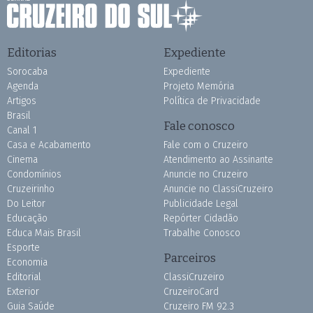
Editorias
Expediente
Sorocaba
Expediente
Agenda
Projeto Memória
Artigos
Política de Privacidade
Brasil
Fale conosco
Canal 1
Casa e Acabamento
Fale com o Cruzeiro
Cinema
Atendimento ao Assinante
Condomínios
Anuncie no Cruzeiro
Cruzeirinho
Anuncie no ClassiCruzeiro
Do Leitor
Publicidade Legal
Educação
Repórter Cidadão
Educa Mais Brasil
Trabalhe Conosco
Esporte
Parceiros
Economia
Editorial
ClassiCruzeiro
Exterior
CruzeiroCard
Guia Saúde
Cruzeiro FM 92.3