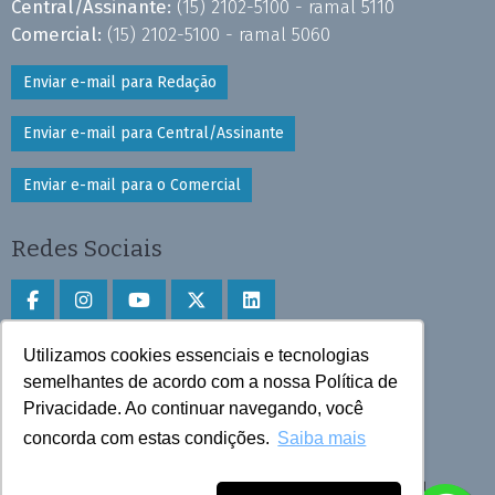
Central/Assinante:
(15) 2102-5100 - ramal 5110
Comercial:
(15) 2102-5100 - ramal 5060
Enviar e-mail para Redação
Enviar e-mail para Central/Assinante
Enviar e-mail para o Comercial
Redes Sociais
Utilizamos cookies essenciais e tecnologias
Faça download do aplicativo
semelhantes de acordo com a nossa Política de
Privacidade. Ao continuar navegando, você
Play Store e App Store
concorda com estas condições.
Saiba mais
Todos os direitos reservados © 2025 Cruzeiro do Sul