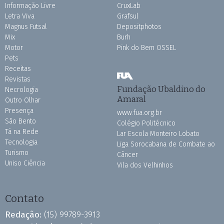
Informação Livre
CruxLab
Letra Viva
Grafsul
Magnus Futsal
Depositphotos
Mix
Burh
Motor
Pink do Bem OSSEL
Pets
Receitas
Revistas
Fundação Ubaldino do
Necrologia
Amaral
Outro Olhar
Presença
www.fua.org.br
São Bento
Colégio Politécnico
Tá na Rede
Lar Escola Monteiro Lobato
Tecnologia
Liga Sorocabana de Combate ao
Turismo
Câncer
Uniso Ciência
Vila dos Velhinhos
Contato
Redação:
(15) 99789-3913