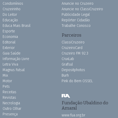
Condomínios
Anuncie no Cruzeiro
Cruzeirinho
Anuncie no ClassiCruzeiro
Do Leitor
Publicidade Legal
Educação
Repórter Cidadão
Educa Mais Brasil
Trabalhe Conosco
Esporte
Parceiros
Economia
Editorial
ClassiCruzeiro
Exterior
CruzeiroCard
Guia Saúde
Cruzeiro FM 92.3
Informação Livre
CruxLab
Letra Viva
Grafsul
Magnus Futsal
Depositphotos
Mix
Burh
Motor
Pink do Bem OSSEL
Pets
Receitas
Revistas
Fundação Ubaldino do
Necrologia
Amaral
Outro Olhar
Presença
www.fua.org.br