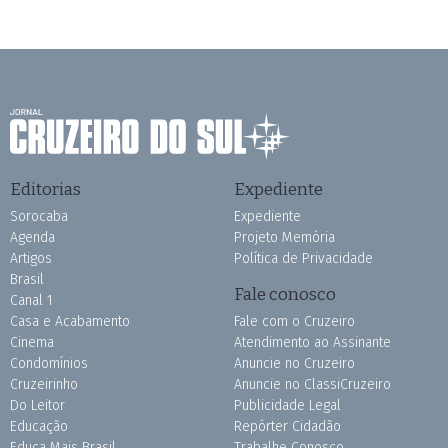
Editorias
Expediente
Sorocaba
Expediente
Agenda
Projeto Memória
Artigos
Política de Privacidade
Brasil
Fale conosco
Canal 1
Casa e Acabamento
Fale com o Cruzeiro
Cinema
Atendimento ao Assinante
Condomínios
Anuncie no Cruzeiro
Cruzeirinho
Anuncie no ClassiCruzeiro
Do Leitor
Publicidade Legal
Educação
Repórter Cidadão
Educa Mais Brasil
Trabalhe Conosco