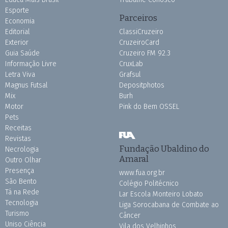
Esporte
Parceiros
Economia
Editorial
ClassiCruzeiro
Exterior
CruzeiroCard
Guia Saúde
Cruzeiro FM 92.3
Informação Livre
CruxLab
Letra Viva
Grafsul
Magnus Futsal
Depositphotos
Mix
Burh
Motor
Pink do Bem OSSEL
Pets
Receitas
Revistas
Fundação Ubaldino do
Necrologia
Amaral
Outro Olhar
Presença
www.fua.org.br
São Bento
Colégio Politécnico
Tá na Rede
Lar Escola Monteiro Lobato
Tecnologia
Liga Sorocabana de Combate ao
Turismo
Câncer
Uniso Ciência
Vila dos Velhinhos