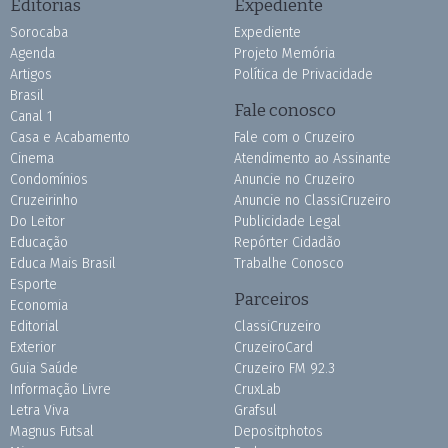
Editorias
Expediente
Sorocaba
Expediente
Agenda
Projeto Memória
Artigos
Política de Privacidade
Brasil
Fale conosco
Canal 1
Casa e Acabamento
Fale com o Cruzeiro
Cinema
Atendimento ao Assinante
Condomínios
Anuncie no Cruzeiro
Cruzeirinho
Anuncie no ClassiCruzeiro
Do Leitor
Publicidade Legal
Educação
Repórter Cidadão
Educa Mais Brasil
Trabalhe Conosco
Esporte
Parceiros
Economia
Editorial
ClassiCruzeiro
Exterior
CruzeiroCard
Guia Saúde
Cruzeiro FM 92.3
Informação Livre
CruxLab
Letra Viva
Grafsul
Magnus Futsal
Depositphotos