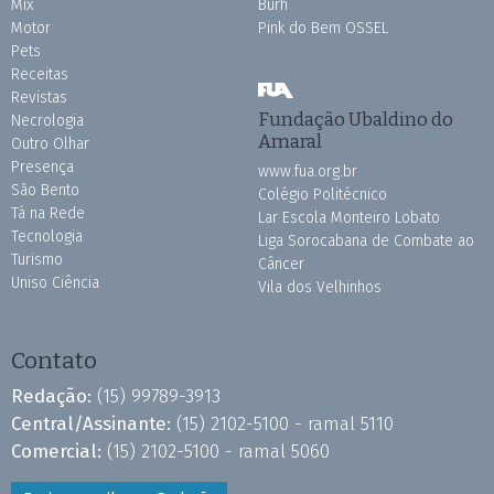
Mix
Burh
Motor
Pink do Bem OSSEL
Pets
Receitas
Revistas
Fundação Ubaldino do
Necrologia
Amaral
Outro Olhar
Presença
www.fua.org.br
São Bento
Colégio Politécnico
Tá na Rede
Lar Escola Monteiro Lobato
Tecnologia
Liga Sorocabana de Combate ao
Turismo
Câncer
Uniso Ciência
Vila dos Velhinhos
Contato
Redação:
(15) 99789-3913
Central/Assinante:
(15) 2102-5100 - ramal 5110
Comercial:
(15) 2102-5100 - ramal 5060