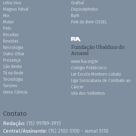
Letra Viva
Grafsul
Magnus Futsal
Depositphotos
Mix
Burh
Motor
Pink do Bem OSSEL
Pets
Receitas
Revistas
Fundação Ubaldino do
Necrologia
Amaral
Outro Olhar
Presença
www.fua.org.br
São Bento
Colégio Politécnico
Tá na Rede
Lar Escola Monteiro Lobato
Tecnologia
Liga Sorocabana de Combate ao
Turismo
Câncer
Uniso Ciência
Vila dos Velhinhos
Contato
Redação:
(15) 99789-3913
Central/Assinante:
(15) 2102-5100 - ramal 5110