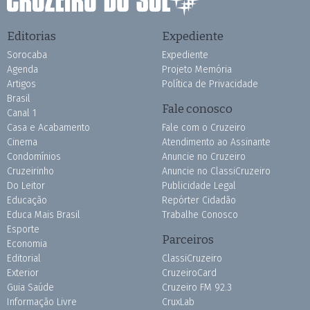
Editorias
Expediente
Sorocaba
Expediente
Agenda
Projeto Memória
Artigos
Política de Privacidade
Brasil
Fale conosco
Canal 1
Casa e Acabamento
Fale com o Cruzeiro
Cinema
Atendimento ao Assinante
Condomínios
Anuncie no Cruzeiro
Cruzeirinho
Anuncie no ClassiCruzeiro
Do Leitor
Publicidade Legal
Educação
Repórter Cidadão
Educa Mais Brasil
Trabalhe Conosco
Esporte
Parceiros
Economia
Editorial
ClassiCruzeiro
Exterior
CruzeiroCard
Guia Saúde
Cruzeiro FM 92.3
Informação Livre
CruxLab