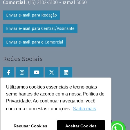
Comercial:
(15) 2102-5100 - ramal 5060
Enviar e-mail para Redação
Enviar e-mail para Central/Assinante
Enviar e-mail para o Comercial
Redes Sociais
Utilizamos cookies essenciais e tecnologias
Faça download do aplicativo
semelhantes de acordo com a nossa Política de
Play Store e App Store
Privacidade. Ao continuar navegando, você
concorda com estas condições.
Saiba mais
Todos os direitos reservados © 2025 Cruzeiro do Sul
Recusar Cookies
Aceitar Cookies