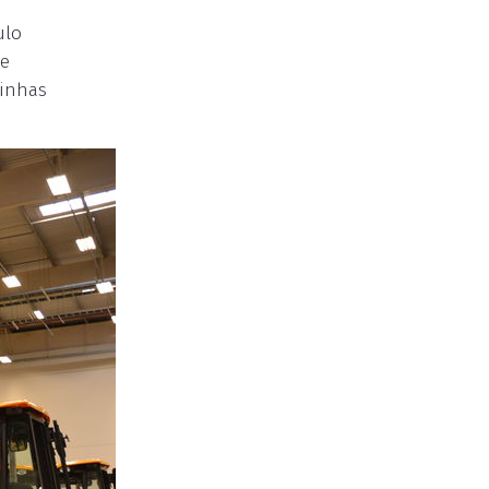
ulo
de
linhas