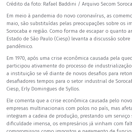
Crédito da foto: Rafael Baddini / Arquivo Secom Soroca
Em meio à pandemia do novo coronavírus, as comemora
maio, são substituídas pelas preocupações sobre os 
Sorocaba e região. Como forma de escapar o quanto ant
Estado de São Paulo (Ciesp) levanta a discussão sob
pandêmico.
Em 1970, após uma crise econômica causada pela queda
participou ativamente do processo de industrializaçã
a instituição se vê diante de novos desafios para reto
desafiadores tempos para o setor industrial de Sorocab
Ciesp, Erly Domingues de Syllos.
Ele comenta que a crise econômica causada pelo novo 
empresas multinacionais com polos no país, mas afet
integram a cadeia de produção, prestando um serviço
dificuldade imensa, os empresários já vinham com falt
compromissos como impostos e pagamento de funcioná