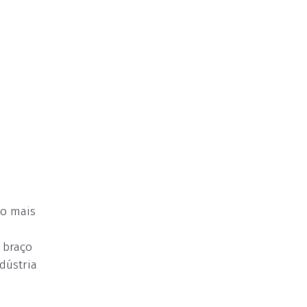
io mais
 braço
dústria