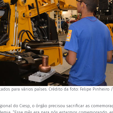
os para vários países. Crédito da foto: Felipe Pinheiro /
gional do Ciesp, o órgão precisou sacrificar as comemora
ndemia. “Esse mês era para nós estarmos comemorando, e