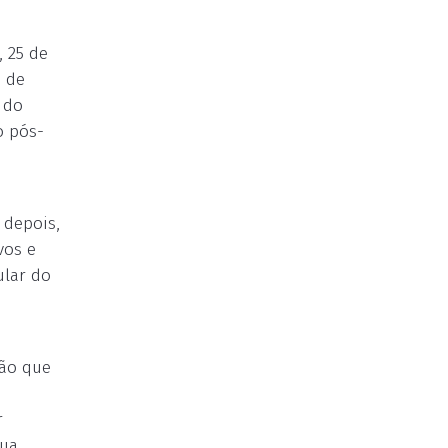
 25 de
s de
 do
o pós-
 depois,
vos e
ular do
ião que
r
sua