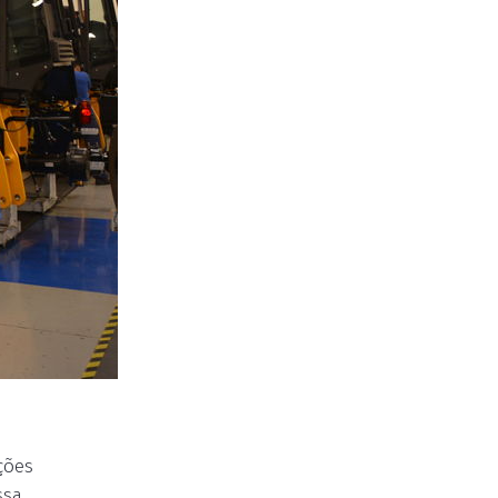
ções
ssa