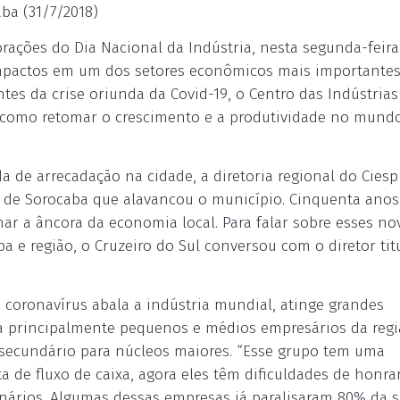
ba (31/7/2018)
ções do Dia Nacional da Indústria, nesta segunda-feira,
impactos em um dos setores econômicos mais importante
es da crise oriunda da Covid-19, o Centro das Indústrias
re como retomar o crescimento e a produtividade no mund
 de arrecadação na cidade, a diretoria regional do Ciesp
o de Sorocaba que alavancou o município. Cinquenta anos
mar a âncora da economia local. Para falar sobre esses no
a e região, o Cruzeiro do Sul conversou com o diretor tit
coronavírus abala a indústria mundial, atinge grandes
a principalmente pequenos e médios empresários da reg
 secundário para núcleos maiores. “Esse grupo tem uma
a de fluxo de caixa, agora eles têm dificuldades de honra
rios. Algumas dessas empresas já paralisaram 80% da 