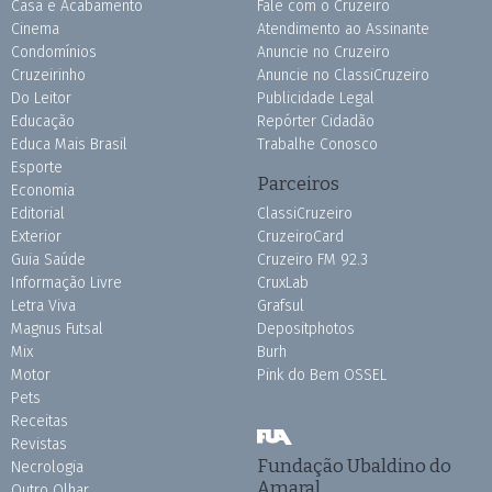
Casa e Acabamento
Fale com o Cruzeiro
Cinema
Atendimento ao Assinante
Condomínios
Anuncie no Cruzeiro
Cruzeirinho
Anuncie no ClassiCruzeiro
Do Leitor
Publicidade Legal
Educação
Repórter Cidadão
Educa Mais Brasil
Trabalhe Conosco
Esporte
Parceiros
Economia
Editorial
ClassiCruzeiro
Exterior
CruzeiroCard
Guia Saúde
Cruzeiro FM 92.3
Informação Livre
CruxLab
Letra Viva
Grafsul
Magnus Futsal
Depositphotos
Mix
Burh
Motor
Pink do Bem OSSEL
Pets
Receitas
Revistas
Fundação Ubaldino do
Necrologia
Amaral
Outro Olhar