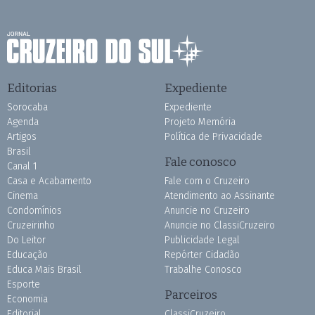
Editorias
Expediente
Sorocaba
Expediente
Agenda
Projeto Memória
Artigos
Política de Privacidade
Brasil
Fale conosco
Canal 1
Casa e Acabamento
Fale com o Cruzeiro
Cinema
Atendimento ao Assinante
Condomínios
Anuncie no Cruzeiro
Cruzeirinho
Anuncie no ClassiCruzeiro
Do Leitor
Publicidade Legal
Educação
Repórter Cidadão
Educa Mais Brasil
Trabalhe Conosco
Esporte
Parceiros
Economia
Editorial
ClassiCruzeiro