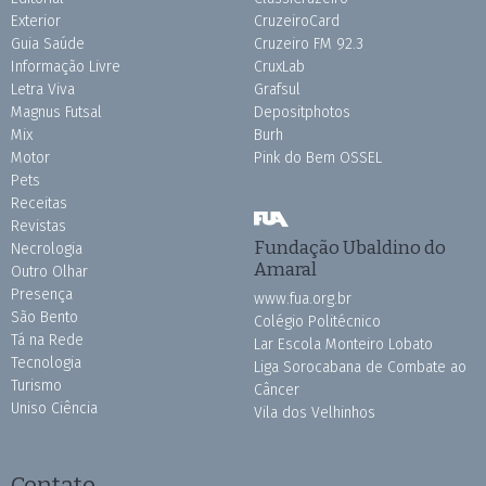
Exterior
CruzeiroCard
Guia Saúde
Cruzeiro FM 92.3
Informação Livre
CruxLab
Letra Viva
Grafsul
Magnus Futsal
Depositphotos
Mix
Burh
Motor
Pink do Bem OSSEL
Pets
Receitas
Revistas
Fundação Ubaldino do
Necrologia
Amaral
Outro Olhar
Presença
www.fua.org.br
São Bento
Colégio Politécnico
Tá na Rede
Lar Escola Monteiro Lobato
Tecnologia
Liga Sorocabana de Combate ao
Turismo
Câncer
Uniso Ciência
Vila dos Velhinhos
Contato