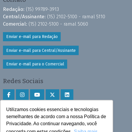
Redação:
(15) 99789-3913
Central/Assinante:
(15) 2102-5100 - ramal 5110
Comercial:
(15) 2102-5100 - ramal 5060
Enviar e-mail para Redação
Enviar e-mail para Central/Assinante
Enviar e-mail para o Comercial
Redes Sociais
Utilizamos cookies essenciais e tecnologias
Faça download do aplicativo
semelhantes de acordo com a nossa Política de
Privacidade. Ao continuar navegando, você
Play Store e App Store
concorda com estas condições.
Saiba mais