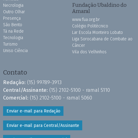
Fundação Ubaldino do
Necrologia
Amaral
Outro Olhar
Presença
www.fua.org.br
São Bento
Colégio Politécnico
Tá na Rede
Lar Escola Monteiro Lobato
Tecnologia
Liga Sorocabana de Combate ao
Turismo
Câncer
Uniso Ciência
Vila dos Velhinhos
Contato
Redação:
(15) 99789-3913
Central/Assinante:
(15) 2102-5100 - ramal 5110
Comercial:
(15) 2102-5100 - ramal 5060
Enviar e-mail para Redação
Enviar e-mail para Central/Assinante