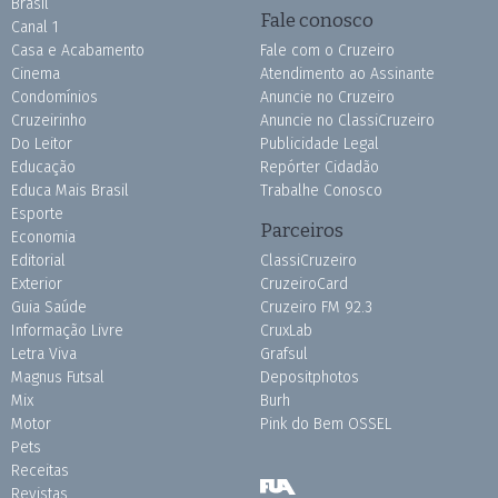
Brasil
Fale conosco
Canal 1
Casa e Acabamento
Fale com o Cruzeiro
Cinema
Atendimento ao Assinante
Condomínios
Anuncie no Cruzeiro
Cruzeirinho
Anuncie no ClassiCruzeiro
Do Leitor
Publicidade Legal
Educação
Repórter Cidadão
Educa Mais Brasil
Trabalhe Conosco
Esporte
Parceiros
Economia
Editorial
ClassiCruzeiro
Exterior
CruzeiroCard
Guia Saúde
Cruzeiro FM 92.3
Informação Livre
CruxLab
Letra Viva
Grafsul
Magnus Futsal
Depositphotos
Mix
Burh
Motor
Pink do Bem OSSEL
Pets
Receitas
Revistas