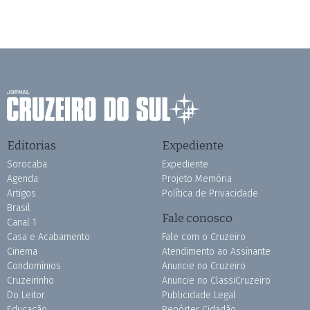
Editorias
Expediente
Sorocaba
Expediente
Agenda
Projeto Memória
Artigos
Política de Privacidade
Brasil
Fale conosco
Canal 1
Casa e Acabamento
Fale com o Cruzeiro
Cinema
Atendimento ao Assinante
Condomínios
Anuncie no Cruzeiro
Cruzeirinho
Anuncie no ClassiCruzeiro
Do Leitor
Publicidade Legal
Educação
Repórter Cidadão