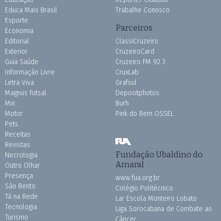
Educa Mais Brasil
Trabalhe Conosco
Esporte
Parceiros
Economia
Editorial
ClassiCruzeiro
Exterior
CruzeiroCard
Guia Saúde
Cruzeiro FM 92.3
Informação Livre
CruxLab
Letra Viva
Grafsul
Magnus Futsal
Depositphotos
Mix
Burh
Motor
Pink do Bem OSSEL
Pets
Receitas
Revistas
Fundação Ubaldino do
Necrologia
Amaral
Outro Olhar
Presença
www.fua.org.br
São Bento
Colégio Politécnico
Tá na Rede
Lar Escola Monteiro Lobato
Tecnologia
Liga Sorocabana de Combate ao
Turismo
Câncer