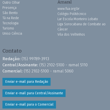
Amaral
Outro Olhar
Presença
www.fua.org.br
São Bento
Colégio Politécnico
Tá na Rede
Lar Escola Monteiro Lobato
Tecnologia
Liga Sorocabana de Combate ao
Turismo
Câncer
Uniso Ciência
Vila dos Velhinhos
Contato
Redação:
(15) 99789-3913
Central/Assinante:
(15) 2102-5100 - ramal 5110
Comercial:
(15) 2102-5100 - ramal 5060
Enviar e-mail para Redação
Enviar e-mail para Central/Assinante
Enviar e-mail para o Comercial