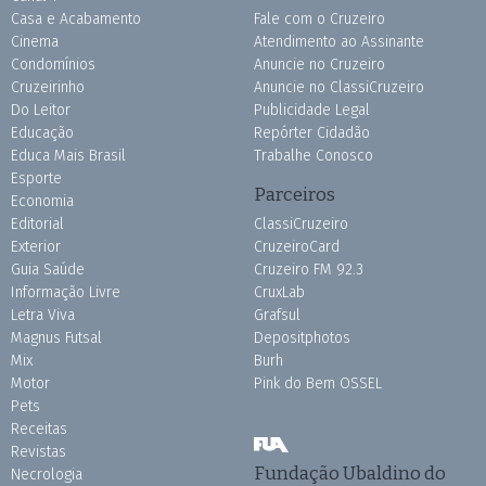
Casa e Acabamento
Fale com o Cruzeiro
Cinema
Atendimento ao Assinante
Condomínios
Anuncie no Cruzeiro
Cruzeirinho
Anuncie no ClassiCruzeiro
Do Leitor
Publicidade Legal
Educação
Repórter Cidadão
Educa Mais Brasil
Trabalhe Conosco
Esporte
Parceiros
Economia
Editorial
ClassiCruzeiro
Exterior
CruzeiroCard
Guia Saúde
Cruzeiro FM 92.3
Informação Livre
CruxLab
Letra Viva
Grafsul
Magnus Futsal
Depositphotos
Mix
Burh
Motor
Pink do Bem OSSEL
Pets
Receitas
Revistas
Fundação Ubaldino do
Necrologia