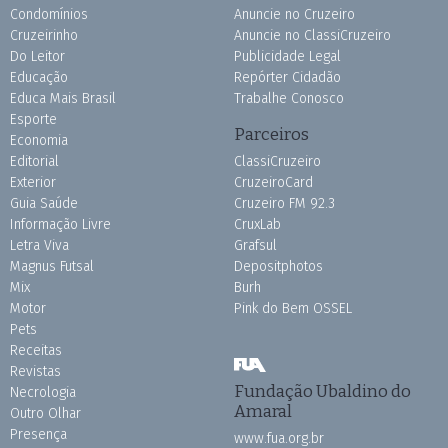
Condomínios
Anuncie no Cruzeiro
Cruzeirinho
Anuncie no ClassiCruzeiro
Do Leitor
Publicidade Legal
Educação
Repórter Cidadão
Educa Mais Brasil
Trabalhe Conosco
Esporte
Parceiros
Economia
Editorial
ClassiCruzeiro
Exterior
CruzeiroCard
Guia Saúde
Cruzeiro FM 92.3
Informação Livre
CruxLab
Letra Viva
Grafsul
Magnus Futsal
Depositphotos
Mix
Burh
Motor
Pink do Bem OSSEL
Pets
Receitas
Revistas
Fundação Ubaldino do
Necrologia
Amaral
Outro Olhar
Presença
www.fua.org.br