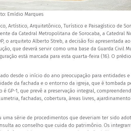
oto: Emídio Marques
, Artístico, Arquitetônico, Turístico e Paisagístico de So
ente da Catedral Metropolitana de Sorocaba, a Catedral N
 o arquiteto Alberto Streb, a decisão foi apresentada ao
trução, que deverá servir como uma base da Guarda Civil M
uração está marcada para esta quarta-feira (16). O prédio
cado desde o início do ano preocupação para entidades e
ilidade da fachada e o entorno da igreja, que é tombada p
ão é GP-1, que prevê a preservação integral, compreenden
lumetria, fachadas, cobertura, áreas livres, ajardinamento
iu uma série de procedimentos que deveriam ter sido ado
nsulta ao conselho que cuida do patrimônio. Os integran