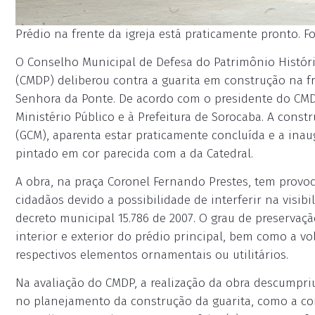
Prédio na frente da igreja está praticamente pronto. F
O Conselho Municipal de Defesa do Patrimônio Histórico
(CMDP) deliberou contra a guarita em construção na fr
Senhora da Ponte. De acordo com o presidente do CMDP,
Ministério Público e à Prefeitura de Sorocaba. A cons
(GCM), aparenta estar praticamente concluída e a inaug
pintado em cor parecida com a da Catedral.
A obra, na praça Coronel Fernando Prestes, tem provo
cidadãos devido a possibilidade de interferir na visib
decreto municipal 15.786 de 2007. O grau de preservaç
interior e exterior do prédio principal, bem como a vo
respectivos elementos ornamentais ou utilitários.
Na avaliação do CMDP, a realização da obra descumpr
no planejamento da construção da guarita, como a co