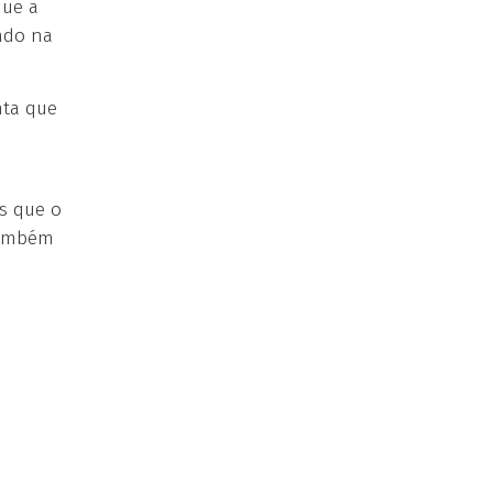
que a
ndo na
nta que
as que o
 também