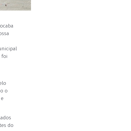
rocaba
ossa
unicipal
 foi
elo
do o
 e
tados
tes do