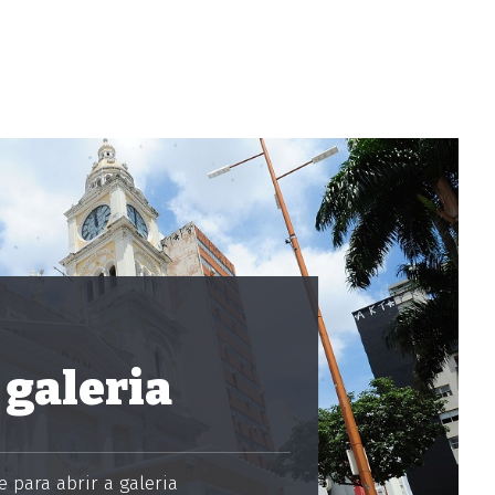
 galeria
 para abrir a galeria