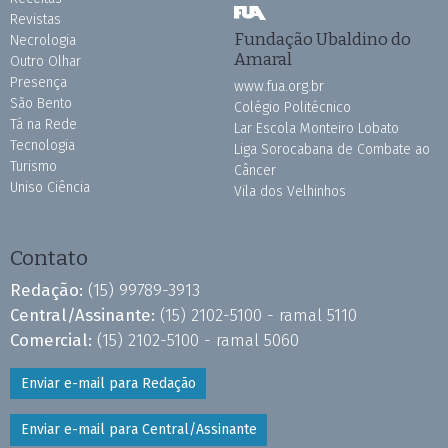
Revistas
Fundação Ubaldino do
Necrologia
Amaral
Outro Olhar
Presença
www.fua.org.br
São Bento
Colégio Politécnico
Tá na Rede
Lar Escola Monteiro Lobato
Tecnologia
Liga Sorocabana de Combate ao
Turismo
Câncer
Uniso Ciência
Vila dos Velhinhos
Contato
Redação:
(15) 99789-3913
Central/Assinante:
(15) 2102-5100 - ramal 5110
Comercial:
(15) 2102-5100 - ramal 5060
Enviar e-mail para Redação
Enviar e-mail para Central/Assinante