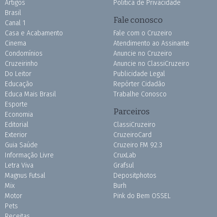
Artigos
Política de Privacidade
Brasil
Fale conosco
Canal 1
Casa e Acabamento
Fale com o Cruzeiro
Cinema
Atendimento ao Assinante
Condomínios
Anuncie no Cruzeiro
Cruzeirinho
Anuncie no ClassiCruzeiro
Do Leitor
Publicidade Legal
Educação
Repórter Cidadão
Educa Mais Brasil
Trabalhe Conosco
Esporte
Parceiros
Economia
Editorial
ClassiCruzeiro
Exterior
CruzeiroCard
Guia Saúde
Cruzeiro FM 92.3
Informação Livre
CruxLab
Letra Viva
Grafsul
Magnus Futsal
Depositphotos
Mix
Burh
Motor
Pink do Bem OSSEL
Pets
Receitas