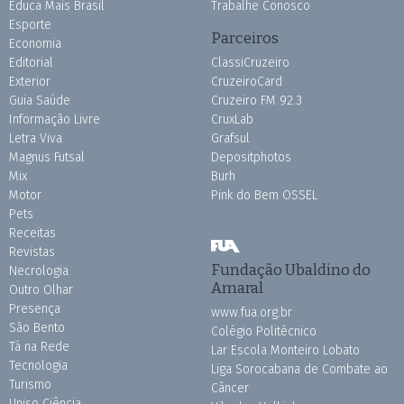
Educa Mais Brasil
Trabalhe Conosco
Esporte
Parceiros
Economia
Editorial
ClassiCruzeiro
Exterior
CruzeiroCard
Guia Saúde
Cruzeiro FM 92.3
Informação Livre
CruxLab
Letra Viva
Grafsul
Magnus Futsal
Depositphotos
Mix
Burh
Motor
Pink do Bem OSSEL
Pets
Receitas
Revistas
Fundação Ubaldino do
Necrologia
Amaral
Outro Olhar
Presença
www.fua.org.br
São Bento
Colégio Politécnico
Tá na Rede
Lar Escola Monteiro Lobato
Tecnologia
Liga Sorocabana de Combate ao
Turismo
Câncer
Uniso Ciência