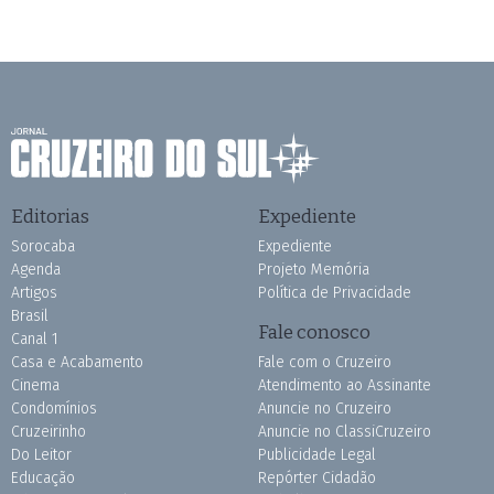
Editorias
Expediente
Sorocaba
Expediente
Agenda
Projeto Memória
Artigos
Política de Privacidade
Brasil
Fale conosco
Canal 1
Casa e Acabamento
Fale com o Cruzeiro
Cinema
Atendimento ao Assinante
Condomínios
Anuncie no Cruzeiro
Cruzeirinho
Anuncie no ClassiCruzeiro
Do Leitor
Publicidade Legal
Educação
Repórter Cidadão