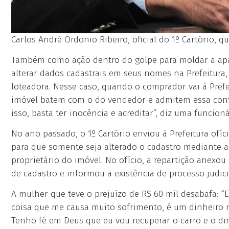
Carlos André Ordonio Ribeiro, oficial do 1º Cartório, qu
Também como ação dentro do golpe para moldar a apar
alterar dados cadastrais em seus nomes na Prefeitura
loteadora. Nesse caso, quando o comprador vai à Pref
imóvel batem com o do vendedor e admitem essa confe
isso, basta ter inocência e acreditar”, diz uma funcioná
No ano passado, o 1º Cartório enviou à Prefeitura ofí
para que somente seja alterado o cadastro mediante a
proprietário do imóvel. No ofício, a repartição anexou 
de cadastro e informou a existência de processo judici
A mulher que teve o prejuízo de R$ 60 mil desabafa: “
coisa que me causa muito sofrimento, é um dinheiro m
Tenho fé em Deus que eu vou recuperar o carro e o di