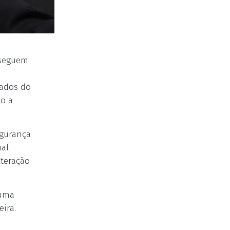
nseguem
dados do
to a
egurança
ual
lteração
 uma
ira.