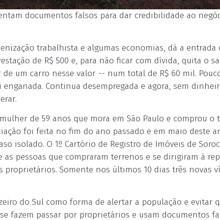
sentam documentos falsos para dar credibilidade ao negóc
enização trabalhista e algumas economias, dá a entrada 
stação de R$ 500 e, para não ficar com dívida, quita o s
de um carro nesse valor -- num total de R$ 60 mil. Pouc
oi enganada. Continua desempregada e agora, sem dinhei
erar.
ma mulher de 59 anos que mora em São Paulo e comprou o 
iação foi feita no fim do ano passado e em maio deste a
aso isolado. O 1º Cartório de Registro de Imóveis de Soro
 as pessoas que compraram terrenos e se dirigiram à rep
 proprietários. Somente nos últimos 10 dias três novas v
zeiro do Sul como forma de alertar a população e evitar 
 se fazem passar por proprietários e usam documentos fa