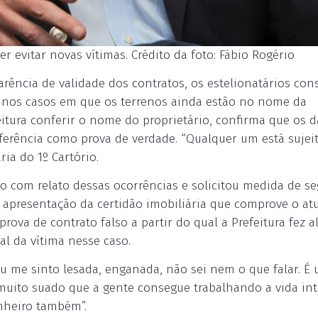
er evitar novas vítimas. Crédito da foto: Fábio Rogério
ência de validade dos contratos, os estelionatários co
, nos casos em que os terrenos ainda estão no nome da
eitura conferir o nome do proprietário, confirma que os 
rência como prova de verdade. “Qualquer um está sujei
ria do 1º Cartório.
cio com relato dessas ocorrências e solicitou medida de s
 apresentação da certidão imobiliária que comprove o at
prova de contrato falso a partir do qual a Prefeitura fez a
al da vítima nesse caso.
Eu me sinto lesada, enganada, não sei nem o que falar. É
uito suado que a gente consegue trabalhando a vida inte
nheiro também”.