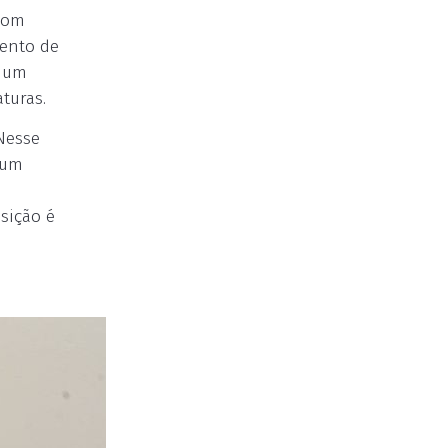
 com
mento de
, um
turas.
Nesse
 um
sição é