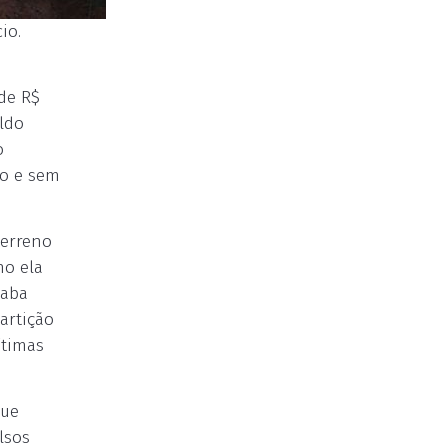
io.
de R$
aldo
o
ro e sem
terreno
no ela
caba
artição
ítimas
que
lsos