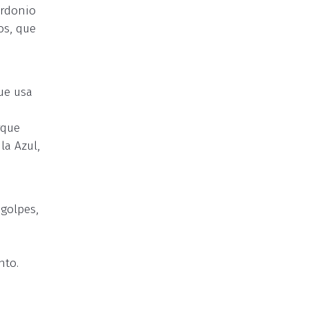
Ordonio
os, que
ue usa
rque
la Azul,
golpes,
nto.