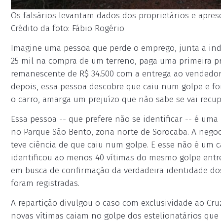
Os falsários levantam dados dos proprietários e apre
Crédito da foto: Fábio Rogério
Imagine uma pessoa que perde o emprego, junta a ind
25 mil na compra de um terreno, paga uma primeira pre
remanescente de R$ 34.500 com a entrega ao vendedor 
depois, essa pessoa descobre que caiu num golpe e f
o carro, amarga um prejuízo que não sabe se vai recup
Essa pessoa -- que prefere não se identificar -- é u
no Parque São Bento, zona norte de Sorocaba. A negoc
teve ciência de que caiu num golpe. E esse não é um c
identificou ao menos 40 vítimas do mesmo golpe entre
em busca de confirmação da verdadeira identidade dos
foram registradas.
A repartição divulgou o caso com exclusividade ao Cru
novas vítimas caiam no golpe dos estelionatários que