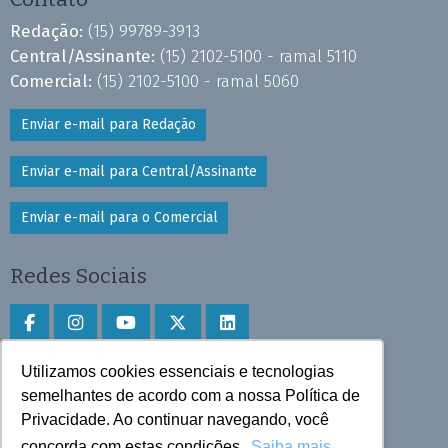
Redação:
(15) 99789-3913
Central/Assinante:
(15) 2102-5100 - ramal 5110
Comercial:
(15) 2102-5100 - ramal 5060
Enviar e-mail para Redação
Enviar e-mail para Central/Assinante
Enviar e-mail para o Comercial
Redes Sociais
Utilizamos cookies essenciais e tecnologias
Faça download do aplicativo
semelhantes de acordo com a nossa Política de
Privacidade. Ao continuar navegando, você
Play Store e App Store
concorda com estas condições.
Saiba mais