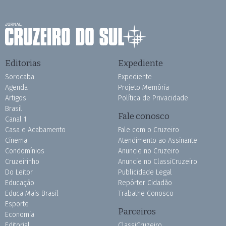
Editorias
Expediente
Sorocaba
Expediente
Agenda
Projeto Memória
Artigos
Política de Privacidade
Brasil
Fale conosco
Canal 1
Casa e Acabamento
Fale com o Cruzeiro
Cinema
Atendimento ao Assinante
Condomínios
Anuncie no Cruzeiro
Cruzeirinho
Anuncie no ClassiCruzeiro
Do Leitor
Publicidade Legal
Educação
Repórter Cidadão
Educa Mais Brasil
Trabalhe Conosco
Esporte
Parceiros
Economia
Editorial
ClassiCruzeiro