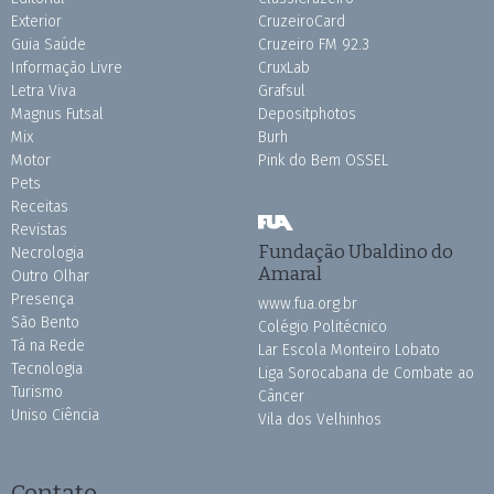
Exterior
CruzeiroCard
Guia Saúde
Cruzeiro FM 92.3
Informação Livre
CruxLab
Letra Viva
Grafsul
Magnus Futsal
Depositphotos
Mix
Burh
Motor
Pink do Bem OSSEL
Pets
Receitas
Revistas
Fundação Ubaldino do
Necrologia
Amaral
Outro Olhar
Presença
www.fua.org.br
São Bento
Colégio Politécnico
Tá na Rede
Lar Escola Monteiro Lobato
Tecnologia
Liga Sorocabana de Combate ao
Turismo
Câncer
Uniso Ciência
Vila dos Velhinhos
Contato