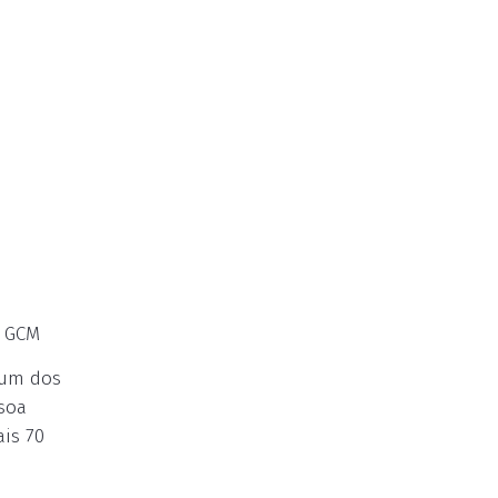
/ GCM
 um dos
soa
is 70