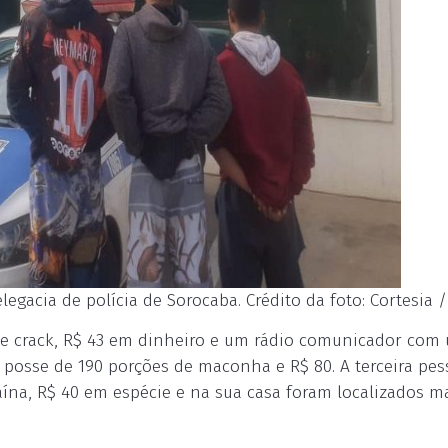
egacia de polícia de Sorocaba. Crédito da foto: Cortesia 
 de crack, R$ 43 em dinheiro e um rádio comunicador com
 posse de 190 porções de maconha e R$ 80. A terceira pes
ína, R$ 40 em espécie e na sua casa foram localizados ma