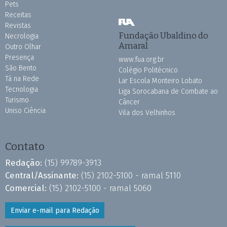
Pets
Receitas
Revistas
Fundação Ubaldino do
Necrologia
Amaral
Outro Olhar
Presença
www.fua.org.br
São Bento
Colégio Politécnico
Tá na Rede
Lar Escola Monteiro Lobato
Tecnologia
Liga Sorocabana de Combate ao
Turismo
Câncer
Uniso Ciência
Vila dos Velhinhos
Contato
Redação:
(15) 99789-3913
Central/Assinante:
(15) 2102-5100 - ramal 5110
Comercial:
(15) 2102-5100 - ramal 5060
Enviar e-mail para Redação