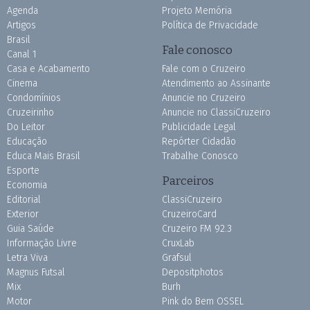
Agenda
Projeto Memória
Artigos
Política de Privacidade
Brasil
Fale conosco
Canal 1
Casa e Acabamento
Fale com o Cruzeiro
Cinema
Atendimento ao Assinante
Condomínios
Anuncie no Cruzeiro
Cruzeirinho
Anuncie no ClassiCruzeiro
Do Leitor
Publicidade Legal
Educação
Repórter Cidadão
Educa Mais Brasil
Trabalhe Conosco
Esporte
Parceiros
Economia
Editorial
ClassiCruzeiro
Exterior
CruzeiroCard
Guia Saúde
Cruzeiro FM 92.3
Informação Livre
CruxLab
Letra Viva
Grafsul
Magnus Futsal
Depositphotos
Mix
Burh
Motor
Pink do Bem OSSEL