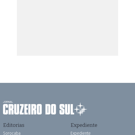
Editorias
Expediente
Sorocaba
Expediente