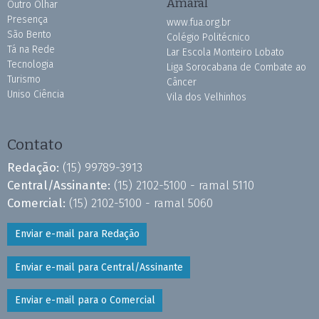
Amaral
Outro Olhar
Presença
www.fua.org.br
São Bento
Colégio Politécnico
Tá na Rede
Lar Escola Monteiro Lobato
Tecnologia
Liga Sorocabana de Combate ao
Turismo
Câncer
Uniso Ciência
Vila dos Velhinhos
Contato
Redação:
(15) 99789-3913
Central/Assinante:
(15) 2102-5100 - ramal 5110
Comercial:
(15) 2102-5100 - ramal 5060
Enviar e-mail para Redação
Enviar e-mail para Central/Assinante
Enviar e-mail para o Comercial