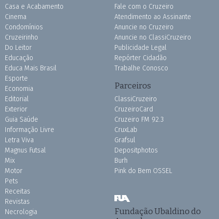
Casa e Acabamento
Fale com o Cruzeiro
Cinema
Atendimento ao Assinante
Condomínios
Anuncie no Cruzeiro
Cruzeirinho
Anuncie no ClassiCruzeiro
Do Leitor
Publicidade Legal
Educação
Repórter Cidadão
Educa Mais Brasil
Trabalhe Conosco
Esporte
Parceiros
Economia
Editorial
ClassiCruzeiro
Exterior
CruzeiroCard
Guia Saúde
Cruzeiro FM 92.3
Informação Livre
CruxLab
Letra Viva
Grafsul
Magnus Futsal
Depositphotos
Mix
Burh
Motor
Pink do Bem OSSEL
Pets
Receitas
Revistas
Fundação Ubaldino do
Necrologia