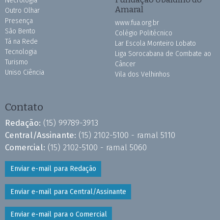
Necrologia
Amaral
Outro Olhar
Presença
www.fua.org.br
São Bento
Colégio Politécnico
Tá na Rede
Lar Escola Monteiro Lobato
Tecnologia
Liga Sorocabana de Combate ao
Turismo
Câncer
Uniso Ciência
Vila dos Velhinhos
Contato
Redação:
(15) 99789-3913
Central/Assinante:
(15) 2102-5100 - ramal 5110
Comercial:
(15) 2102-5100 - ramal 5060
Enviar e-mail para Redação
Enviar e-mail para Central/Assinante
Enviar e-mail para o Comercial