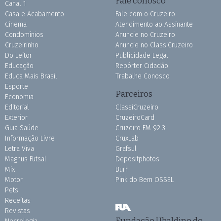
Fale conosco
Canal 1
Casa e Acabamento
Fale com o Cruzeiro
Cinema
Atendimento ao Assinante
Condomínios
Anuncie no Cruzeiro
Cruzeirinho
Anuncie no ClassiCruzeiro
Do Leitor
Publicidade Legal
Educação
Repórter Cidadão
Educa Mais Brasil
Trabalhe Conosco
Esporte
Parceiros
Economia
Editorial
ClassiCruzeiro
Exterior
CruzeiroCard
Guia Saúde
Cruzeiro FM 92.3
Informação Livre
CruxLab
Letra Viva
Grafsul
Magnus Futsal
Depositphotos
Mix
Burh
Motor
Pink do Bem OSSEL
Pets
Receitas
Revistas
Fundação Ubaldino do