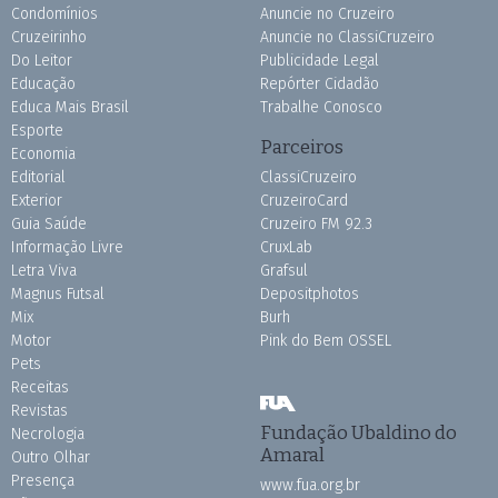
Condomínios
Anuncie no Cruzeiro
Cruzeirinho
Anuncie no ClassiCruzeiro
Do Leitor
Publicidade Legal
Educação
Repórter Cidadão
Educa Mais Brasil
Trabalhe Conosco
Esporte
Parceiros
Economia
Editorial
ClassiCruzeiro
Exterior
CruzeiroCard
Guia Saúde
Cruzeiro FM 92.3
Informação Livre
CruxLab
Letra Viva
Grafsul
Magnus Futsal
Depositphotos
Mix
Burh
Motor
Pink do Bem OSSEL
Pets
Receitas
Revistas
Fundação Ubaldino do
Necrologia
Amaral
Outro Olhar
Presença
www.fua.org.br