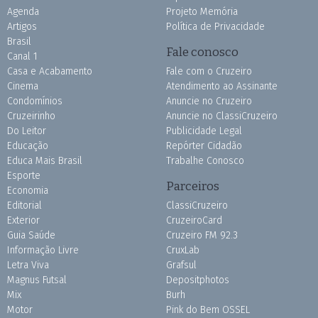
Agenda
Projeto Memória
Artigos
Política de Privacidade
Brasil
Fale conosco
Canal 1
Casa e Acabamento
Fale com o Cruzeiro
Cinema
Atendimento ao Assinante
Condomínios
Anuncie no Cruzeiro
Cruzeirinho
Anuncie no ClassiCruzeiro
Do Leitor
Publicidade Legal
Educação
Repórter Cidadão
Educa Mais Brasil
Trabalhe Conosco
Esporte
Parceiros
Economia
Editorial
ClassiCruzeiro
Exterior
CruzeiroCard
Guia Saúde
Cruzeiro FM 92.3
Informação Livre
CruxLab
Letra Viva
Grafsul
Magnus Futsal
Depositphotos
Mix
Burh
Motor
Pink do Bem OSSEL