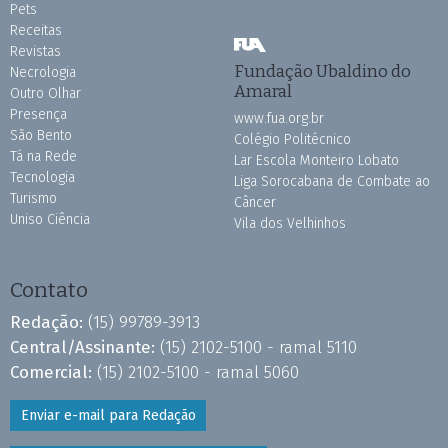
Pets
Receitas
Revistas
Fundação Ubaldino do
Necrologia
Amaral
Outro Olhar
Presença
www.fua.org.br
São Bento
Colégio Politécnico
Tá na Rede
Lar Escola Monteiro Lobato
Tecnologia
Liga Sorocabana de Combate ao
Turismo
Câncer
Uniso Ciência
Vila dos Velhinhos
Contato
Redação:
(15) 99789-3913
Central/Assinante:
(15) 2102-5100 - ramal 5110
Comercial:
(15) 2102-5100 - ramal 5060
Enviar e-mail para Redação