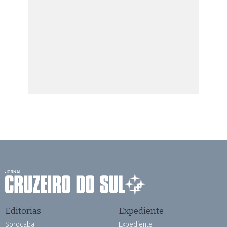
Editorias
Expediente
Sorocaba
Expediente