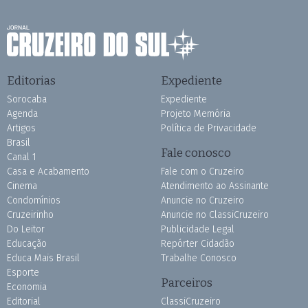
Editorias
Expediente
Sorocaba
Expediente
Agenda
Projeto Memória
Artigos
Política de Privacidade
Brasil
Fale conosco
Canal 1
Casa e Acabamento
Fale com o Cruzeiro
Cinema
Atendimento ao Assinante
Condomínios
Anuncie no Cruzeiro
Cruzeirinho
Anuncie no ClassiCruzeiro
Do Leitor
Publicidade Legal
Educação
Repórter Cidadão
Educa Mais Brasil
Trabalhe Conosco
Esporte
Parceiros
Economia
Editorial
ClassiCruzeiro