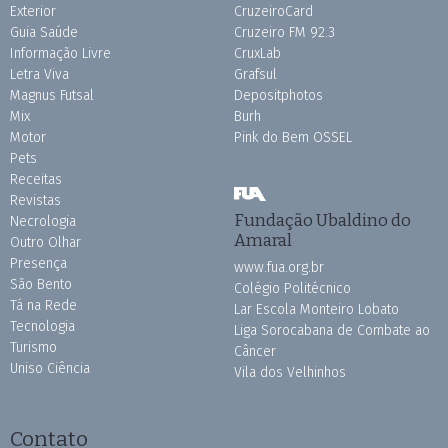
Exterior
CruzeiroCard
Guia Saúde
Cruzeiro FM 92.3
Informação Livre
CruxLab
Letra Viva
Grafsul
Magnus Futsal
Depositphotos
Mix
Burh
Motor
Pink do Bem OSSEL
Pets
Receitas
Revistas
Fundação Ubaldino do
Necrologia
Amaral
Outro Olhar
Presença
www.fua.org.br
São Bento
Colégio Politécnico
Tá na Rede
Lar Escola Monteiro Lobato
Tecnologia
Liga Sorocabana de Combate ao
Turismo
Câncer
Uniso Ciência
Vila dos Velhinhos
Contato