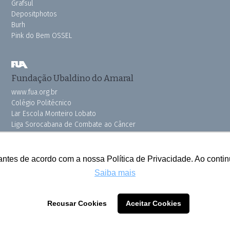
Grafsul
Depositphotos
Burh
Pink do Bem OSSEL
Fundação Ubaldino do Amaral
www.fua.org.br
Colégio Politécnico
Lar Escola Monteiro Lobato
Liga Sorocabana de Combate ao Câncer
Vila dos Velhinhos
antes de acordo com a nossa Política de Privacidade. Ao cont
Saiba mais
Todos os direitos reservados © 2025 Cruzeiro do Sul
Recusar Cookies
Aceitar Cookies