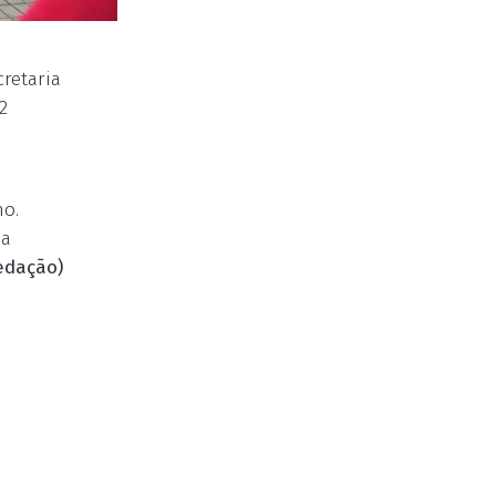
retaria
2
ho.
ma
edação)