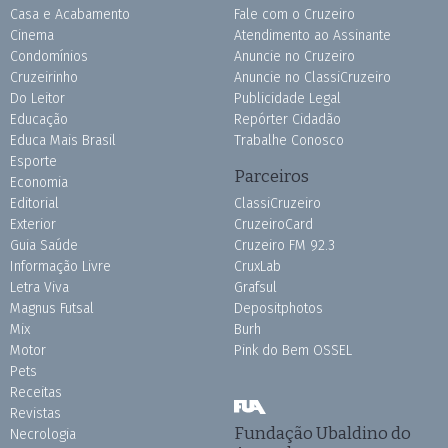
Casa e Acabamento
Fale com o Cruzeiro
Cinema
Atendimento ao Assinante
Condomínios
Anuncie no Cruzeiro
Cruzeirinho
Anuncie no ClassiCruzeiro
Do Leitor
Publicidade Legal
Educação
Repórter Cidadão
Educa Mais Brasil
Trabalhe Conosco
Esporte
Parceiros
Economia
Editorial
ClassiCruzeiro
Exterior
CruzeiroCard
Guia Saúde
Cruzeiro FM 92.3
Informação Livre
CruxLab
Letra Viva
Grafsul
Magnus Futsal
Depositphotos
Mix
Burh
Motor
Pink do Bem OSSEL
Pets
Receitas
Revistas
Fundação Ubaldino do
Necrologia