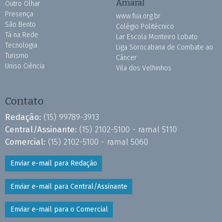
Amaral
Outro Olhar
Presença
www.fua.org.br
São Bento
Colégio Politécnico
Tá na Rede
Lar Escola Monteiro Lobato
Tecnologia
Liga Sorocabana de Combate ao
Turismo
Câncer
Uniso Ciência
Vila dos Velhinhos
Contato
Redação:
(15) 99789-3913
Central/Assinante:
(15) 2102-5100 - ramal 5110
Comercial:
(15) 2102-5100 - ramal 5060
Enviar e-mail para Redação
Enviar e-mail para Central/Assinante
Enviar e-mail para o Comercial