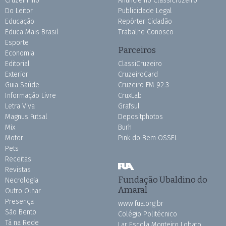
Cruzeirinho
Anuncie no ClassiCruzeiro
Do Leitor
Publicidade Legal
Educação
Repórter Cidadão
Educa Mais Brasil
Trabalhe Conosco
Esporte
Parceiros
Economia
Editorial
ClassiCruzeiro
Exterior
CruzeiroCard
Guia Saúde
Cruzeiro FM 92.3
Informação Livre
CruxLab
Letra Viva
Grafsul
Magnus Futsal
Depositphotos
Mix
Burh
Motor
Pink do Bem OSSEL
Pets
Receitas
Revistas
Fundação Ubaldino do
Necrologia
Amaral
Outro Olhar
Presença
www.fua.org.br
São Bento
Colégio Politécnico
Tá na Rede
Lar Escola Monteiro Lobato