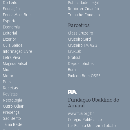
Do Leitor
Publicidade Legal
Educação
Repórter Cidadão
Educa Mais Brasil
Trabalhe Conosco
Esporte
Parceiros
Economia
Editorial
ClassiCruzeiro
Exterior
CruzeiroCard
Guia Saúde
Cruzeiro FM 92.3
Informação Livre
CruxLab
Letra Viva
Grafsul
Magnus Futsal
Depositphotos
Mix
Burh
Motor
Pink do Bem OSSEL
Pets
Receitas
Revistas
Fundação Ubaldino do
Necrologia
Amaral
Outro Olhar
Presença
www.fua.org.br
São Bento
Colégio Politécnico
Tá na Rede
Lar Escola Monteiro Lobato