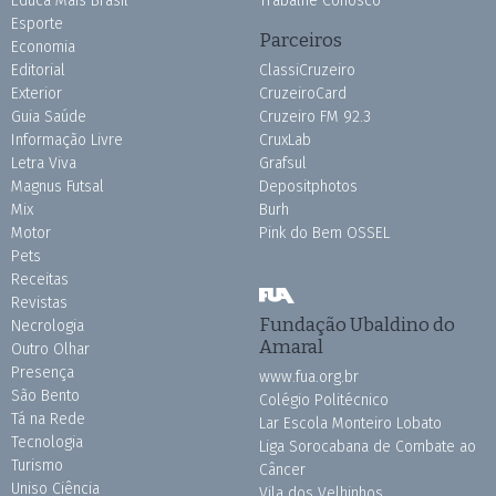
Educa Mais Brasil
Trabalhe Conosco
Esporte
Parceiros
Economia
Editorial
ClassiCruzeiro
Exterior
CruzeiroCard
Guia Saúde
Cruzeiro FM 92.3
Informação Livre
CruxLab
Letra Viva
Grafsul
Magnus Futsal
Depositphotos
Mix
Burh
Motor
Pink do Bem OSSEL
Pets
Receitas
Revistas
Fundação Ubaldino do
Necrologia
Amaral
Outro Olhar
Presença
www.fua.org.br
São Bento
Colégio Politécnico
Tá na Rede
Lar Escola Monteiro Lobato
Tecnologia
Liga Sorocabana de Combate ao
Turismo
Câncer
Uniso Ciência
Vila dos Velhinhos