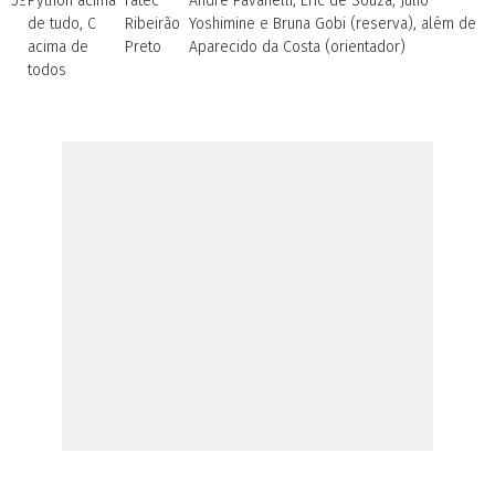
5º
Python acima
Fatec
André Pavanelli, Eric de Souza, Júlio
de tudo, C
Ribeirão
Yoshimine e Bruna Gobi (reserva), além de
acima de
Preto
Aparecido da Costa (orientador)
todos