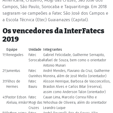
Americana, Cruzeiro, Mogi das Cruzes, São José dos
Campos, São Paulo, Sorocaba e Taquaritinga. Em 2018
sagraram-se campeões a Fatec São José dos Campos e
a Escola Técnica (Etec) Guaianazes (Capital).
Os vencedores da InterFatecs
2019
Equipe
Unidade
Integrantes
1º
Renegades
Fatec
Gabriel Felicidade, Guilherme Sernajoto,
Sorocaba
Rafael de Souza, bem como o orientador
Antonio Munari
2º
Jumentus
Fatec
André Mendes, Flaviano da Cruz, Guilherme
Ourinhos
Moreira, além de José Mello (orientador)
3º
Filhos de
Fatec
Alisson Henrique, Barbosa de Vasconcellos,
Hermes
Bauru
Braidon Alves e Carlos Bitar (reserva),
assim como Anderson Talon (orientador)
4º
Pastor Edson.
Fatec
Cauan Lima, Marcelo Correa Filho e
Aleluia, irmão!
Mogi das
Yehoshua de Oliveira, além do orientador
Cruzes
Leandro Luque