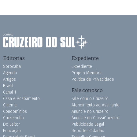
Editorias
Expediente
Sorocaba
Expediente
Agenda
Projeto Memória
Artigos
Política de Privacidade
Brasil
Fale conosco
Canal 1
Casa e Acabamento
Fale com o Cruzeiro
Cinema
Atendimento ao Assinante
Condomínios
Anuncie no Cruzeiro
Cruzeirinho
Anuncie no ClassiCruzeiro
Do Leitor
Publicidade Legal
Educação
Repórter Cidadão