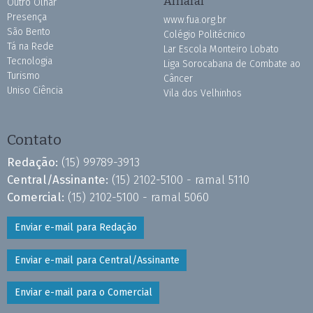
Amaral
Outro Olhar
Presença
www.fua.org.br
São Bento
Colégio Politécnico
Tá na Rede
Lar Escola Monteiro Lobato
Tecnologia
Liga Sorocabana de Combate ao
Turismo
Câncer
Uniso Ciência
Vila dos Velhinhos
Contato
Redação:
(15) 99789-3913
Central/Assinante:
(15) 2102-5100 - ramal 5110
Comercial:
(15) 2102-5100 - ramal 5060
Enviar e-mail para Redação
Enviar e-mail para Central/Assinante
Enviar e-mail para o Comercial