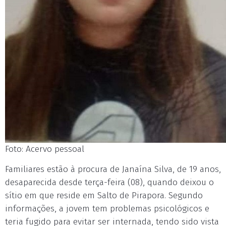
Foto: Acervo pessoal
Familiares estão à procura de Janaína Silva, de 19 anos,
desaparecida desde terça-feira (08), quando deixou o
sítio em que reside em Salto de Pirapora. Segundo
informações, a jovem tem problemas psicológicos e
teria fugido para evitar ser internada, tendo sido vista