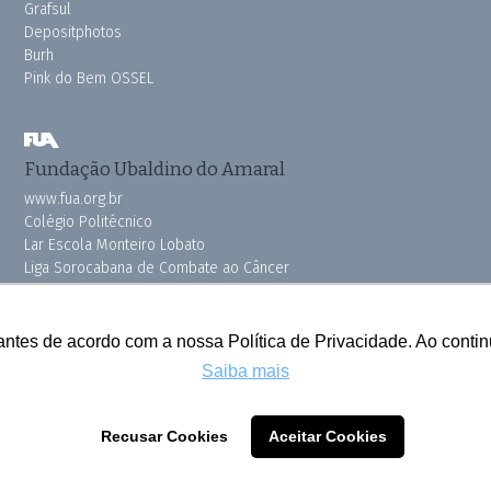
Grafsul
Depositphotos
Burh
Pink do Bem OSSEL
Fundação Ubaldino do Amaral
www.fua.org.br
Colégio Politécnico
Lar Escola Monteiro Lobato
Liga Sorocabana de Combate ao Câncer
Vila dos Velhinhos
antes de acordo com a nossa Política de Privacidade. Ao cont
Saiba mais
Todos os direitos reservados © 2025 Cruzeiro do Sul
Recusar Cookies
Aceitar Cookies