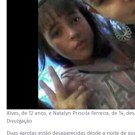
Alves, de 12 anos, e Natalyn Priscila Ferreira, de 14, 
Divulgação
Duas garotas estão desaparecidas desde a noite de qui