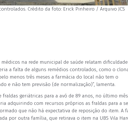
ontrolados. Crédito da foto: Erick Pinheiro / Arquivo JCS
édicos na rede municipal de saúde relatam dificuldade
seria a falta de alguns remédios controlados, como o clo
á pelo menos três meses a farmácia do local não tem o
ndo e não tem previsão (de normalização)”, lamenta.
raldas geriátricas para a avó de 89 anos, no último mês
ria adquirindo com recursos próprios as fraldas para a s
ormado que não há expectativa de reposição do item. A f
da por outra família, que retirava o item na UBS Vila Har