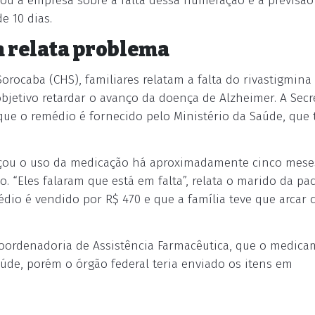
cou a empresa sobre a falta dessa numeração e a previsã
e 10 dias.
m relata problema
orocaba (CHS), familiares relatam a falta do rivastigmina
etivo retardar o avanço da doença de Alzheimer. A Secr
 que o remédio é fornecido pelo Ministério da Saúde, que
omeçou o uso da medicação há aproximadamente cinco mese
. “Eles falaram que está em falta”, relata o marido da pac
édio é vendido por R$ 470 e que a família teve que arcar
Coordenadoria de Assistência Farmacêutica, que o medica
úde, porém o órgão federal teria enviado os itens em