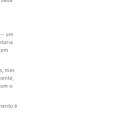
o dada
 -- um
etaria
 tem
s, mas
iente,
 com o
mento é