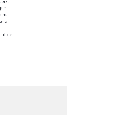
deral
que
a uma
dade
êuticas