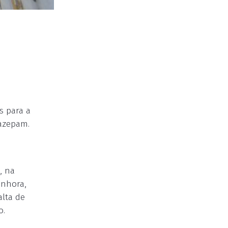
s para a
nazepam.
, na
enhora,
alta de
o.