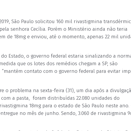
019, São Paulo solicitou 160 mil rivastigmina transdérmi
ela senhora Cecília. Porém o Ministério ainda não teria
gem de 18mg e enviou, até o momento, apenas 22 mil uni
do Estado, o governo federal estaria sinalizando a norm
medida que os lotes dos remédios chegam a SP, são
ue “mantém contato com o governo federal para evitar imp
 o problema na sexta-feira (31), um dia após a divulgaç
 com a pasta, foram distribuídas 22.080 unidades do
rivastigmina 18mg para o estado de São Paulo neste ano.
 entregue no mês de junho. Sendo, 3.060 de rivastigmina 