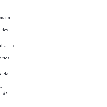
cas na
dades da
alização
actos
ão da
 O
9mg e