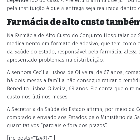
dependendo do caso. A Prefeitura afirma que já notifi
pela instituição é que a entrega seja realizada dentro d
Farmácia de alto custo també
Na Farmácia de Alto Custo do Conjunto Hospitalar de S
medicamento em formato de adesivo, que tem como obj
da Saúde do Estado, responsável pela farmácia, alega
apresentado problemas na distribuição.
A senhora Cecília Lisboa de Oliveira, de 67 anos, c
há dois meses a família não consegue retirar o remédio
Benedito Lisboa Oliveira, 69 anos. Ele conta que o rem
custo nos últimos meses.
A Secretaria da Saúde do Estado afirma, por meio da 
comprado e enviado aos Estados pelo Ministério da Sa
quantitativos “parciais e fora dos prazos”.
[irp posts="124917" ]