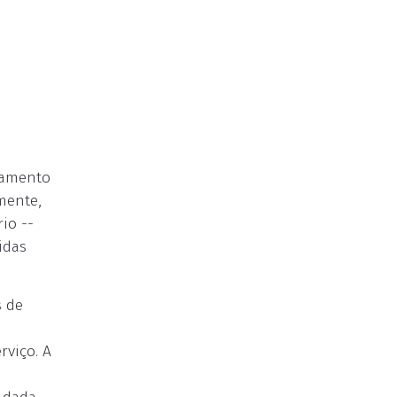
camento
mente,
io --
idas
s de
rviço. A