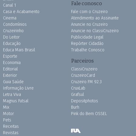
Fale conosco
Canal 1
Casa e Acabamento
Fale com o Cruzeiro
Cinema
Atendimento ao Assinante
Condomínios
Anuncie no Cruzeiro
Cruzeirinho
Anuncie no ClassiCruzeiro
Do Leitor
Publicidade Legal
Educação
Repórter Cidadão
Educa Mais Brasil
Trabalhe Conosco
Esporte
Parceiros
Economia
Editorial
ClassiCruzeiro
Exterior
CruzeiroCard
Guia Saúde
Cruzeiro FM 92.3
Informação Livre
CruxLab
Letra Viva
Grafsul
Magnus Futsal
Depositphotos
Mix
Burh
Motor
Pink do Bem OSSEL
Pets
Receitas
Revistas