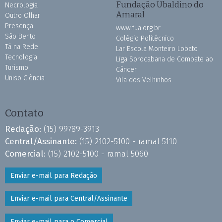
Fundação Ubaldino do
Necrologia
Amaral
Outro Olhar
Presença
www.fua.org.br
São Bento
Colégio Politécnico
Tá na Rede
Lar Escola Monteiro Lobato
Tecnologia
Liga Sorocabana de Combate ao
Turismo
Câncer
Uniso Ciência
Vila dos Velhinhos
Contato
Redação:
(15) 99789-3913
Central/Assinante:
(15) 2102-5100 - ramal 5110
Comercial:
(15) 2102-5100 - ramal 5060
Enviar e-mail para Redação
Enviar e-mail para Central/Assinante
Enviar e-mail para o Comercial