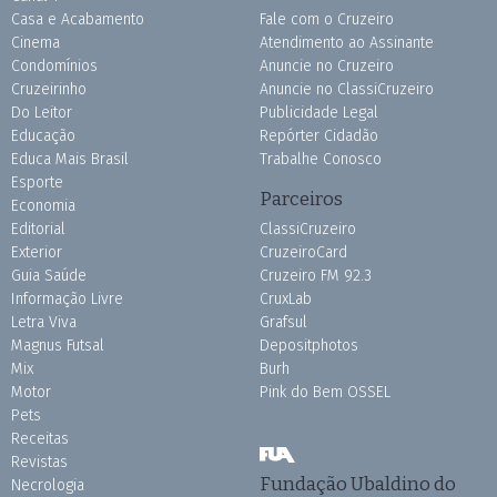
Casa e Acabamento
Fale com o Cruzeiro
Cinema
Atendimento ao Assinante
Condomínios
Anuncie no Cruzeiro
Cruzeirinho
Anuncie no ClassiCruzeiro
Do Leitor
Publicidade Legal
Educação
Repórter Cidadão
Educa Mais Brasil
Trabalhe Conosco
Esporte
Parceiros
Economia
Editorial
ClassiCruzeiro
Exterior
CruzeiroCard
Guia Saúde
Cruzeiro FM 92.3
Informação Livre
CruxLab
Letra Viva
Grafsul
Magnus Futsal
Depositphotos
Mix
Burh
Motor
Pink do Bem OSSEL
Pets
Receitas
Revistas
Fundação Ubaldino do
Necrologia