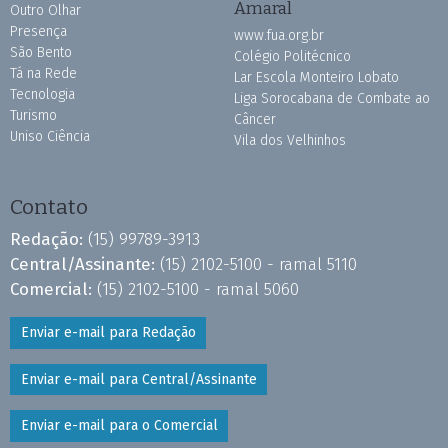
Amaral
Outro Olhar
Presença
www.fua.org.br
São Bento
Colégio Politécnico
Tá na Rede
Lar Escola Monteiro Lobato
Tecnologia
Liga Sorocabana de Combate ao
Turismo
Câncer
Uniso Ciência
Vila dos Velhinhos
Contato
Redação:
(15) 99789-3913
Central/Assinante:
(15) 2102-5100 - ramal 5110
Comercial:
(15) 2102-5100 - ramal 5060
Enviar e-mail para Redação
Enviar e-mail para Central/Assinante
Enviar e-mail para o Comercial